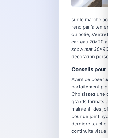
sur le marché actuel du carrel
rend parfaitement adaptés aux 
ou polie, s'entretient facilem
carreau 20x20 au grand format
snow mat 30x90
, vous bénéfi
décoration personnalisée qui re
Conseils pour la pose et 
Avant de poser
snow mat 30
parfaitement plan, propre et s
Choisissez une colle carrelage
grands formats afin d'absorber
maintenir des joints réguliers
pour un joint hydrofuge et vei
dernière touche esthétique : u
continuité visuelle apaisante.