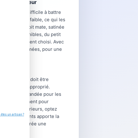
otre intérieur
ualité-prix difficile à battre
rosité très faible, ce qui les
ce, qu'elle soit mate, satinée
formats disponibles, du petit
lon l'agencement choisi. Avec
nces plus affirmées, pour une
sol ou le mur doit être
 un ragréage approprié.
 C2 est recommandée pour les
ème de nivellement pour
s espaces extérieurs, optez
 finition des joints apporte la
ti au carreau crée une