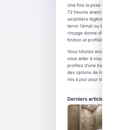
Une fois la pose terminée, lai
72 heures avant d'appliquer le 
serpillière légèrement humide s
ternir l'émail ou le grès. En 
rinçage donne d'excellents rés
finition et profilés de transiti
Vous hésitez encore sur le bon
vous aider à visualiser le re
profitez d'une livraison rapide
des options de livraison stand
mis à jour pour trouver le car
Derniers articles