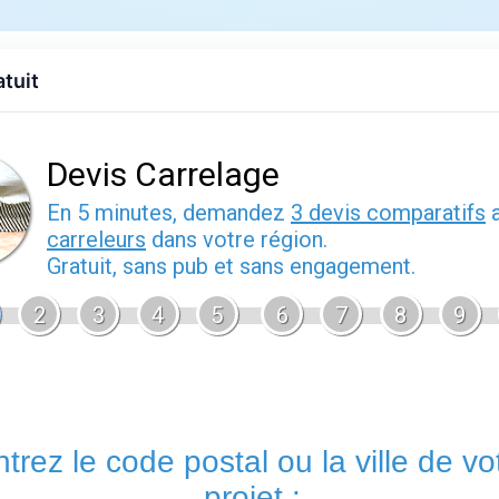
Accueil
Devis gratuit
Contact
Effet pierre
Conseils
Ef
atuit
snow mat 30x90 : guide d'achat et c
Mis à jour le
22 février 2026
Snow mat 30x90
: voilà le terme que recher
souhaitant rénover leur sol ou leurs murs avec
du Carrelage, nous avons sélectionné des ré
chaque projet, qu'il s'agisse d'une salle de b
chaleureux ou d'un espace extérieur exposé a
grès cérame utilisé garantit une résistance à 
l'humidité, pour un résultat élégant qui dure 