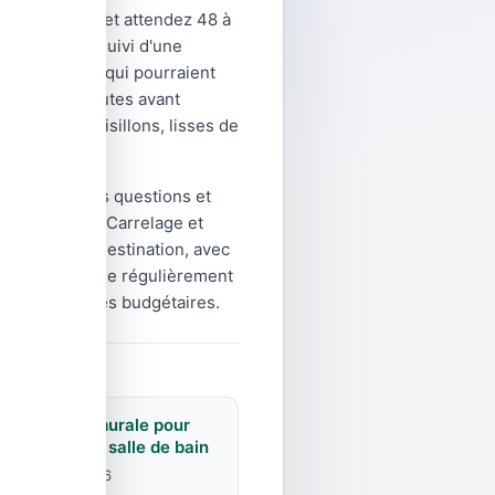
le carrelage, et attendez 48 à
ai microfibre suivi d'une
es ou abrasifs qui pourraient
é quelques minutes avant
paceurs, croisillons, lisses de
répondre à vos questions et
ne sur Rue du Carrelage et
 volume et la destination, avec
 notre catalogue régulièrement
 vos contraintes budgétaires.
Faïence murale pour
cuisine et salle de bain
25 juin 2026