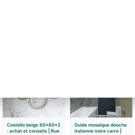
Poser un grand format :
double encollage et
décalage
27 juillet 2026
Castello beige 60x60x2
Guide mosaïque douche
: achat et conseils | Rue
italienne noire carre |