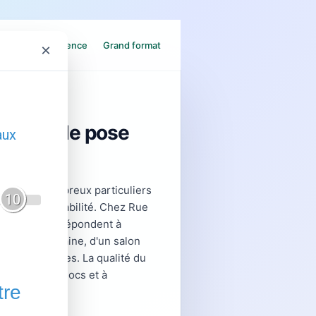
fet beton
Faience
Grand format
×
onseils de pose
chent de nombreux particuliers
 style et durabilité. Chez Rue
férences qui répondent à
ain contemporaine, d'un salon
ux intempéries. La qualité du
l'usure, aux chocs et à
dans le temps.