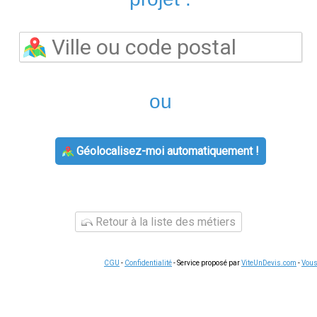
Pourquoi choisir snow mat 30x90 pour v
Opter pour
snow mat 30x90
offre un rapport q
age. Les carreaux en grès cérame pleine masse présentent une po
pièces humides comme la salle de bain ou la cuisine. Leur surfa
ent avec un simple nettoyage à l'eau savonneuse. La variété des 
 120x60, permet de créer des atmosphères très différentes se
ciez d'une large palette de coloris, des teintes neutres aux nua
flète votre style de vie.
l'entretien de snow mat 30x90
x90
, il est nécessaire de préparer soigneusement le support. Le 
ec, toute irrégularité supérieure à 3 mm doit être corrigée avec
 adaptée au format et au poids du carreau : une colle flexible
 les variations thermiques. Utilisez des croisillons ou un syst
, généralement entre 2 et 5 mm selon le style souhaité. Pour le
llez à la pente d'évacuation des eaux. Avec
snow mat 30x90
, la
n joint sombre accentue le quadrillage, tandis qu'un joint assor