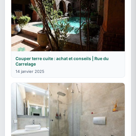
Couper terre cuite : achat et conseils | Rue du
Carrelage
14 janvier 2025