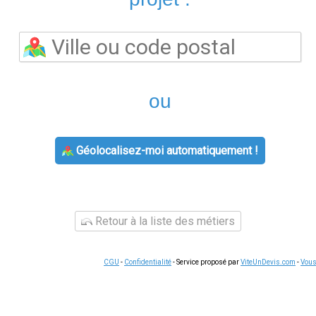
Pourquoi choisir pose carrelage sol pou
offre un rapport qualité-prix difficile à battre sur le marché ac
résentent une porosité très faible, ce qui les rend parfaiteme
isine. Leur surface, qu'elle soit mate, satinée ou polie, s'entre
 La variété des formats disponibles, du petit carreau 20x20 au
 différentes selon l'agencement choisi. Avec
poser du carrelag
de coloris, des teintes neutres aux nuances plus affirmées, po
ose carrelage sol
 sol
, il est nécessaire de préparer soigneusement le support. Le
ec, toute irrégularité supérieure à 3 mm doit être corrigée avec
 adaptée au format et au poids du carreau : une colle flexible
 les variations thermiques. Utilisez des croisillons ou un syst
, généralement entre 2 et 5 mm selon le style souhaité. Pour le
llez à la pente d'évacuation des eaux. Avec
comment poser du c
hétique : un joint sombre accentue le cadrillage, tandis qu'un jo