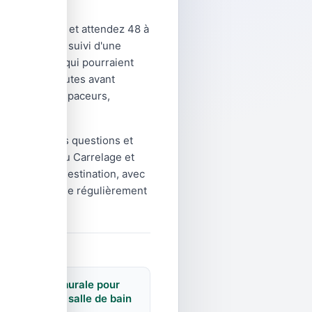
le carrelage, et attendez 48 à
alai microfibre suivi d'une
s ou abrasifs qui pourraient
é quelques minutes avant
cessaires : espaceurs,
répondre à vos questions et
gne sur Rue du Carrelage et
 volume et la destination, avec
 notre catalogue régulièrement
Faïence murale pour
cuisine et salle de bain