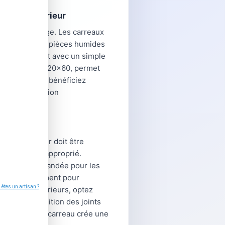
r votre intérieur
tuel du carrelage. Les carreaux
nt adaptés aux pièces humides
tient facilement avec un simple
 grand format 120x60, permet
e au sol
, vous bénéficiez
ur une décoration
 sol ou le mur doit être
 un ragréage approprié.
 C2 est recommandée pour les
ème de nivellement pour
s espaces extérieurs, optez
arrelage
, la finition des joints
int assorti au carreau crée une