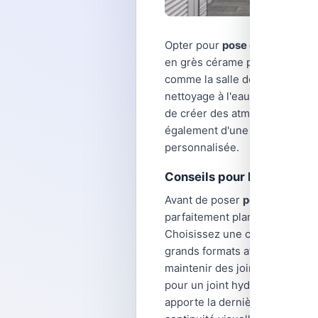
Opter pour
pose carrelage sol
en grès cérame pleine masse p
comme la salle de bain ou la cu
nettoyage à l'eau savonneuse.
de créer des atmosphères très
également d'une large palette 
personnalisée.
Conseils pour la pose de p
Avant de poser
pose carrelage
parfaitement plan, propre et s
Choisissez une colle carrelage
grands formats afin d'absorber
maintenir des joints réguliers
pour un joint hydrofuge et vei
apporte la dernière touche est