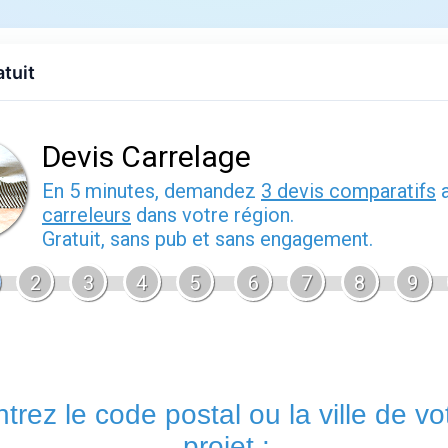
Accueil
Devis gratuit
Contact
Effet pierre
Conseils
Ef
atuit
ose carrelage sol : guide d'achat et
à jour le
22 février 2026
Pose carrelage sol
: voilà le terme que rech
particuliers souhaitant rénover leur sol ou le
durabilité. Chez Rue du Carrelage, nous avon
qui répondent à chaque projet, qu'il s'agisse d
contemporaine, d'un salon chaleureux ou d'u
intempéries. La qualité du grès cérame utilisé
exceptionnelle à l'usure, aux chocs et à l'humi
qui dure dans le temps.