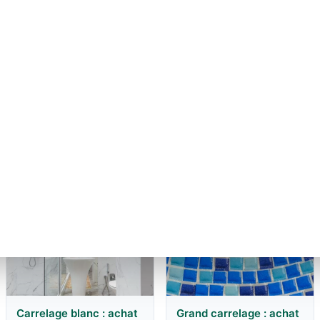
26 juin 2026
Poser un grand format :
double encollage et
décalage
27 juillet 2026
Carrelage blanc : achat
Grand carrelage : achat