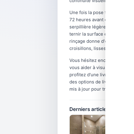
continuité visuelle apaisante.
Une fois la pose terminée, lai
72 heures avant d'appliquer le 
serpillière légèrement humide s
ternir la surface émaillée. En
rinçage donne d'excellents ré
croisillons, lisses de finition 
Vous hésitez encore sur le bon
vous aider à visualiser le re
profitez d'une livraison rapide
des options de livraison stand
mis à jour pour trouver le car
Derniers articles