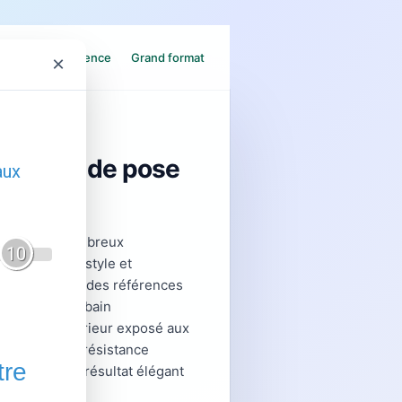
fet beton
Faience
Grand format
×
 conseils de pose
erchent de nombreux
urs murs avec style et
s sélectionné des références
'une salle de bain
n espace extérieur exposé aux
 garantit une résistance
dité, pour un résultat élégant